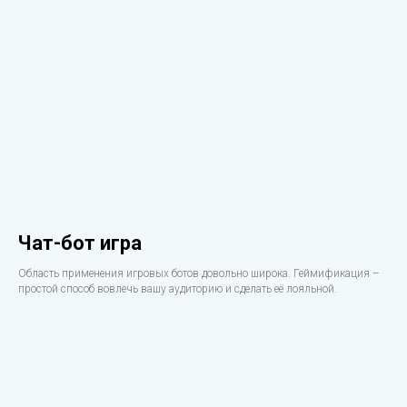
Чат-бот игра
Область применения игровых ботов довольно широка. Геймификация –
простой способ вовлечь вашу аудиторию и сделать её лояльной.