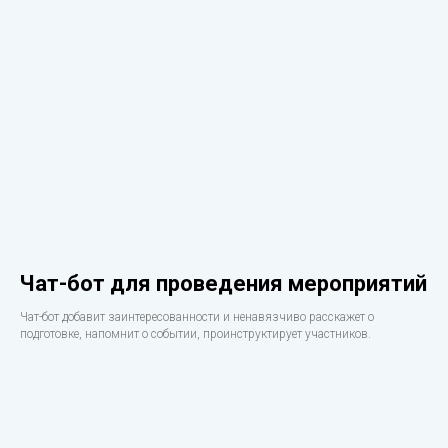
Чат-бот для проведения мероприятий
Чат-бот добавит заинтересованности и ненавязчиво расскажет о
подготовке, напомнит о событии, проинструктирует участников.