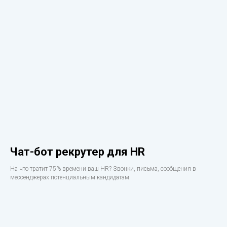
Чат-бот рекрутер для HR
На что тратит 75% времени ваш HR? Звонки, письма, сообщения в
мессенджерах потенциальным кандидатам.